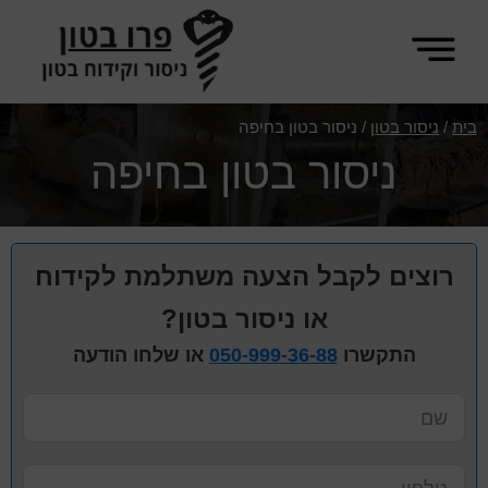
Skip
Skip
Skip
to
to
to
primary
footer
main
פרו
content
sidebar
ניסור
בית
/
ניסור בטון
/
ניסור בטון בחיפה
בטון
וקידוח
ניסור בטון בחיפה
בטון
רוצים לקבל הצעה משתלמת לקידוח
או ניסור בטון?
התקשרו
050-999-36-88
או שלחו הודעה