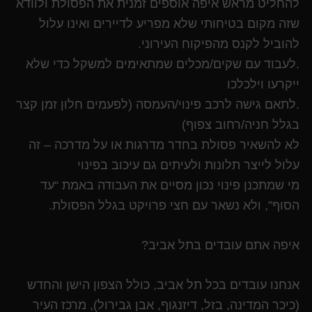
להחליט מראש איפה אוספים זמנית את הפסולת ולוודא
שזה מקום בטיחותי שלא מפריע לדיירים ואינו עלול
להוביל לקנס מהפיקוח העירוני.
.לעבוד עם שקים/מכלים שמתאימים למשקל כדי שלא
ייקרעו וילכלכו
.לתאם גישה לרכב פינוי/העמסה (לפעמים חלון זמן קצר
בגלל חניה/רחוב צפוף)
לא להשאיר פסולת בחדר מדרגות או על מדרכה – זה
עלול לייצר תלונות ולעיתים גם עיכוב בפינוי
מי שמתכנן פינוי נכון מסיים את העבודה באמת “עד
הסוף”, ולא נשאר עם חצי פרויקט בגלל הפסולת.
איפה אתם עובדים בתל אביב?
אנחנו עובדים בכל תל אביב, כולל הצפון הישן והחדש
(כיכר המדינה, בזל, דיזנגוף, אבן גבירול), מרכז העיר