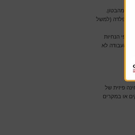
לק מהבטון.
ק" מפלדה (למשל
ת לפי הנחיות
ך שהעבודה לא
נה פיזית של
ים או במקרים