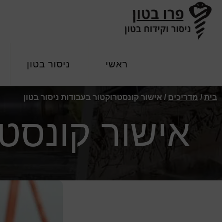
Skip
Skip
Skip
to
to
to
primary
footer
main
פרו
ניסור
navigation
content
בטון
וקידוח
ראשי
ניסור בטון
בטון
בית
/
מדריכים
/
אישור קונסטרוקטור בעבודות ניסור בטון
אישור קונסטר