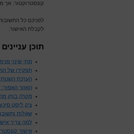
קונסטרוקטור. אך מה
לפניכם כל התשובות
לקבלת האישור.
תוכן עניינים
מתי שינוי פני
תפקידו של המה
הערכת השטח: מ
האזור האפור: 
מקרה בוחן מהש
צ'ק ליסט סיכום: 5 דברים שחובה לבדוק לפני שמפעילים 
שאלות ותשובו
למה צריך אישו
אישור קונסטרו