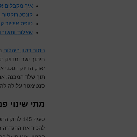
איך מקבלים אי
קונסטרוקטור 
טופס אישור קו
שאלות ותשובו
ניסור בטון ביהלום
נח
חיתוך ישר ומדויק 
זאת, הדיוק הטכני א
תוך שלד המבנה, אנ
סנטימטר עלולה להשפ
מתי שינוי פ
סעיף 145 לח
להכיר את ההגדרה המ