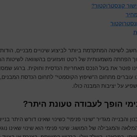
שור קונסטרוקטור?
מחיר
נסטרוקטור
ת
שב לשיטה המתקדמת ביותר לביצוע שינויים מבניים, הודות 
תוך הפחתה משמעותית של רטט וזעזועים בהשוואה לשיטות הר
ינו פוטר את בעל הנכס מאחריות הנדסית וחוקית. ברגע שמסו
ו עוברים מתחום ה"שיפוץ הקוסמטי" לתחום הנדסת המבנים,
יע על יציבות המבנה כולו.
נימי הופך לעבודה טעונת היתר?
וק התכנון והבנייה מגדיר "שינוי פנימי" כשינוי שאינו דורש היתר בנ
לאה והמגבילה של המושג: שינוי פנימי הוא שינוי שאינו נוגע