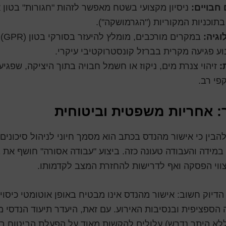
 חבויים:
ניסיון מקצועי בשטח מאפשר לזהות "חגורות" בטון א
בתוכניות המקוריות ("הגרמושקה").
וגיה:
במק
נוע פגיעה מקרית בברזל קונסטרוקטיבי עיקרי.
:
זיהוי צנרת מים, ניקוז או חשמל חבויה בתוך היציקה, שפגי
פי רב.
: אחריות משפטית וביטוחית
הבין כי אישור מהנדס בכתב הוא מסמך חיוני לניהול סיכונים,
במידה והעבודה טעונה כזה. ביצוע "עבודה אסורה" חושף את
צווי הפסקה ואף לדרישות להחזרת המצב לקדמותו.
הדיוק חשוב: אישור מהנדס אינו מבטיח באופן אוטומטי כיסוי 
 הספציפית ובנסיבות האירוע. עם זאת, היעדר תיעוד הנדסי מ
 (ללא היתר נדרש) עלולים להקשות מאוד על הפעלת הביטוח 