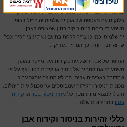
המחיר של קידוח וניסור אבן ירושלמית פחות תלוי באבן
עצמה אלה במה שהיא עוטפת. לדוגמה, ניסור של קיר
בלוקים עם מעטפת של אבן ירושלמית יהיה זול באופן
משמעותי ביחס לניסור קיר בטון שמצופה באבן
ירושלמית. כמו כן צריך לקחת בחשבון את עובי הקיר וככל
שהוא עבה יותר, כך המחיר מתייקר.
החיפוי של אבן ירושלמית בקירות אינו מייקר באופן
משמעותי את המחיר של ניסור או קידוח בטון ואף על פי
שמדובר באריחים עבים, הם לא מהווים אתגר עבור
מכונות הניסור והקידוח שמבוססים על טכנולוגיית היהלום.
תוכלו למצוא מידע נוסף על
מחיר ניסור בטון
או
קידוח
בטון
במחירונים שלנו.
כללי זהירות בניסור וקידוח אבן