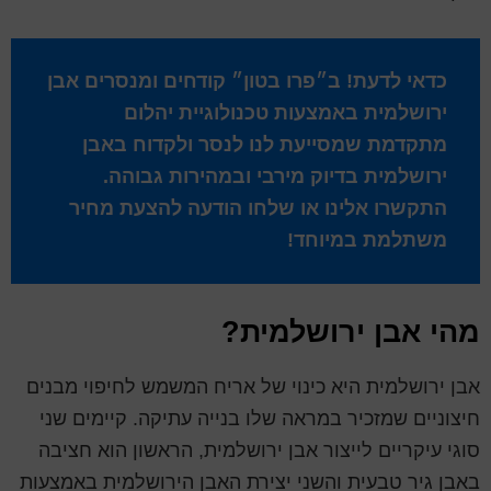
כדאי לדעת! ב״פרו בטון״ קודחים ומנסרים אבן
ירושלמית באמצעות טכנולוגיית יהלום
מתקדמת שמסייעת לנו לנסר ולקדוח באבן
ירושלמית בדיוק מירבי ובמהירות גבוהה.
התקשרו אלינו או שלחו הודעה להצעת מחיר
משתלמת במיוחד!
מהי אבן ירושלמית?
אבן ירושלמית היא כינוי של אריח המשמש לחיפוי מבנים
חיצוניים שמזכיר במראה שלו בנייה עתיקה. קיימים שני
סוגי עיקריים לייצור אבן ירושלמית, הראשון הוא חציבה
באבן גיר טבעית והשני יצירת האבן הירושלמית באמצעות