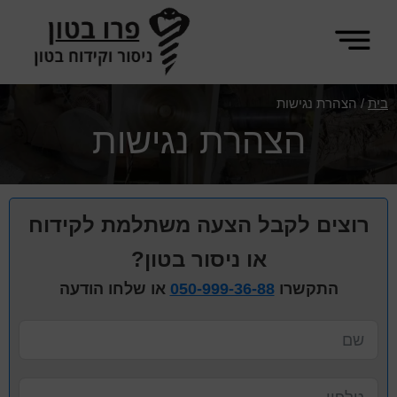
Skip
Skip
to
to
footer
main
פרו
content
ניסור
בית
/
הצהרת נגישות
בטון
וקידוח
הצהרת נגישות
בטון
רוצים לקבל הצעה משתלמת לקידוח
או ניסור בטון?
התקשרו
050-999-36-88
או שלחו הודעה