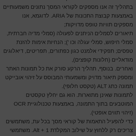
בתהליך זה אנו מספקים לקוראי המסך נתונים משמעותיים
באמצעות קבוצת התכונות של ARIA. לדוגמא, אנו
מספקים תוויות טופס מדויקות;
תיאורים לסמלים הניתנים לפעולה (סמלי מדיה חברתית,
סמלי חיפוש, סמלי עגלה וכו '); הנחיות אימות להזנת
טפסים; תפקידי אלמנט כגון כפתורים, תפריטים, דיאלוגים
מודאליים (חלונות קופצים),
ואחרים. בנוסף, תהליך הרקע סורק את כל תמונות האתר
ומספק תיאור מדויק ומשמעותי המבוסס על זיהוי אובייקט
תמונה כתג ALT (טקסט חלופי).
לתמונות שאינן מתוארות. הוא גם יחלץ טקסטים
המוטבעים בתוך התמונה, באמצעות טכנולוגיית OCR
(זיהוי תווים אופטי).
כדי להפעיל התאמות של קוראי מסך בכל עת, משתמשים
צריכים רק ללחוץ על שילוב המקלדת Alt + 1. משתמשי