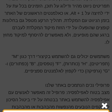
תפריטים ניווט מהיר ודילוג על תוכן, הזמינים בכל עת על
ידי לחיצה על Alt + 1, או כאלמנטים הראשונים של האתר
בזמן הניווט עם המקלדת. תהליך הרקע מטפל גם בחלונות
קופצים שהופעלו על ידי הזזת מיקוד המקלדת לעברם
ברגע שהם מופיעים, ולא מאפשרים להיסחף למיקוד מחוץ
לו.
משתמשים יכולים גם להשתמש בקיצורי דרך כגון "M"
(תפריטים), "H" (כותרות), "F" (טפסים), "B" (כפתורים) ו-
"G" (גרפיקה) כדי לקפוץ לאלמנטים ספציפיים.
פרופילי נכים הנתמכים באתר שלנו
מצב בטוח לאפילפסיה: פרופיל זה מאפשר לאנשים עם
אפילפסיה להשתמש באתר בבטחה על ידי ביטול הסיכון
להתקפים הנובעים מהנפשות מהבהבות או מהבהבות