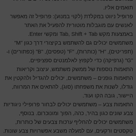
תואמים אליו.
פרופיל ניווט במקלדת (לקוי במנוע): פרופיל זה מאפשר
לאנשים עם מוגבלות מוטורית להפעיל את האתר
באמצעות מקש Tab, Shift + Tab ומקשי Enter.
משתמשים יכולים גם להשתמש בקיצורי דרך כגון "M"
(תפריטים), "H" (כותרות), "F" (טפסים), "B" (כפתורים) ו-
"G" (גרפיקה) כדי לקפוץ לאלמנטים ספציפיים.
התאמות נוספות של ממשק משתמש, עיצוב וקריאות
התאמות גופנים – משתמשים, יכולים להגדיל ולהקטין את
גודלו, לשנות את משפחתו (סוג), להתאים את המרווח,
היישור, גובה הקו ועוד.
התאמות צבע – משתמשים יכולים לבחור פרופילי ניגודיות
צבע שונים כגון בהיר, כהה, הפוך ומונוכרום. בנוסף,
משתמשים יכולים להחליף ערכות צבעים של כותרות,
טקסטים ורקעים, עם למעלה משבע אפשרויות צבע שונות.