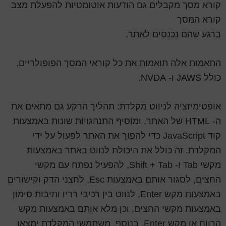
קורא מסך מקבלים גם הודעות אוטומטיות להפעלת מצב
קורא המסך
ברגע שהם נכנסים לאתר.
התאמות אלה תואמות את כל קוראי המסך הפופולריים,
כולל JAWS ו- NVDA.
אופטימיזציה לניווט מקלדת: תהליך הרקע גם מתאים את
ה- HTML של האתר, ומוסיף התנהגויות שונות באמצעות
קוד JavaScript כדי להפוך את האתר לפעול על ידי
המקלדת. זה כולל את היכולת לנווט באתר באמצעות
מקשי Tab ו- Shift + Tab, להפעיל נפתח עם מקשי
החצים, לסגור אותם באמצעות Esc, לחצני הדק וקישורים
באמצעות מקש Enter, לנווט בין רכיבי רדיו ותיבות סימון
באמצעות מקשי החצים, וכן מלא אותם באמצעות מקש
הרווח או מקש Enter. בנוסף, משתמשי המקלדת ימצאו