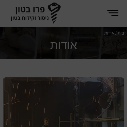
Skip
Skip
to
to
footer
main
פרו
content
ניסור
בית
/
אודות
בטון
וקידוח
אודות
בטון